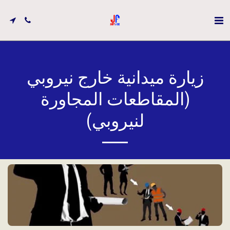
زيارة ميدانية خارج نيروبي
(المقاطعات المجاورة
لنيروبي)